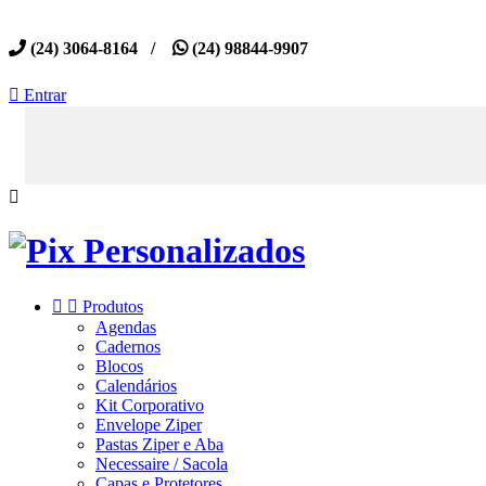
(24) 3064-8164 /
(24) 98844-9907

Entrar



Produtos
Agendas
Cadernos
Blocos
Calendários
Kit Corporativo
Envelope Ziper
Pastas Ziper e Aba
Necessaire / Sacola
Capas e Protetores