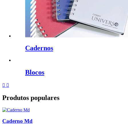
Cadernos
Blocos
Anterior
Próximo


Produtos populares
Caderno Md